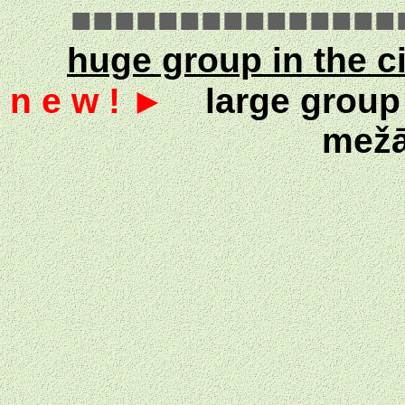
■■■■■■■■■■■■■■■
huge group in the c
n e w ! ►
large group 
mež