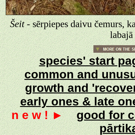
Šeit
- sērpiepes daivu čemurs, ka
labajā
species' start p
common and unus
growth and 'recove
early ones & late o
n e w ! ►
good for 
pārtik