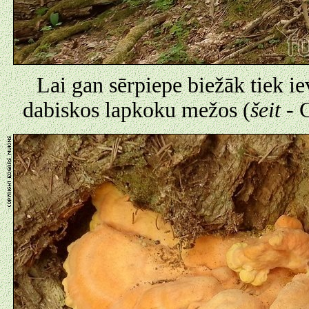
Lai gan sērpiepe biežāk tiek iev
dabiskos lapkoku mežos (
šeit
- G