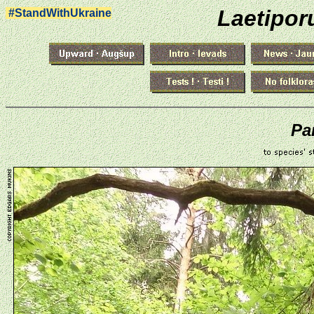
Laetipor
#StandWithUkraine
Pa