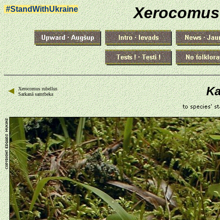
Xerocomus
#StandWithUkraine
Ka
Xerocomus rubellus
Sarkanā samtbeka