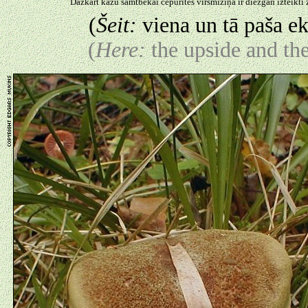
Dažkārt kazu samtbekai cepurītes virsmiziņa ir diezgan izteikti 
(
Šeit:
viena un tā paša e
(
Here:
the upside and th