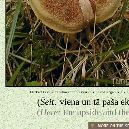
Dažkārt kazu samtbekai cepurītes virsmiziņa ir diezgan izteikti
(
Šeit:
viena un tā paša e
(
Here:
the upside and th