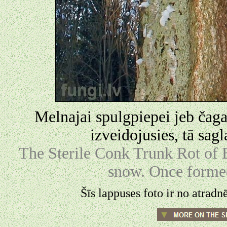
Melnajai spulgpiepei jeb čagai
izveidojusies, tā sagl
The Sterile Conk Trunk Rot of B
snow. Once formed,
Šīs lappuses foto ir no atrad