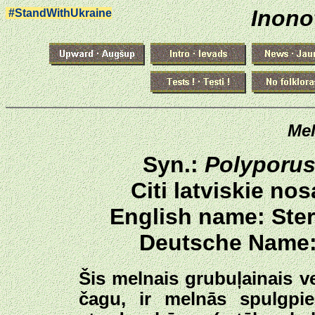
Inono
#StandWithUkraine
Mel
Syn.:
Polyporus
Citi latviskie n
English name: Ster
Deutsche Name: 
Šis melnais grubuļainais ve
čagu, ir melnās spulgpie