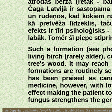
atrodas bērza (retāk - ba
Čaga Latvijā ir sastopama 
un rudeņos, kad kokiem na
kā pretvēža līdzeklis, tač
efekts ir tīri psiholoģisks 
labāk. Tomēr šī piepe stipri
Such a formation (see pho
living birch (rarely alder)
tree's wood. It may reach
formations are routinely se
has been praised as canc
medicine, however, with l
effect making the patient t
fungus strengthens the ge