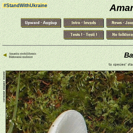
Aman
#StandWithUkraine
Ba
Amanita strobiliformis
Bārkstainā mušmire