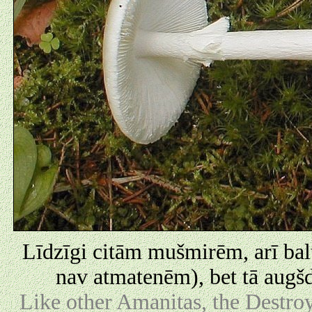
Līdzīgi citām mušmirēm, arī balt
nav atmatenēm), bet tā augšd
Like other Amanitas, the Destroy